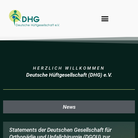
Zum
Inhalt
springen
Zertifikat Hüftchirurgie
HERZLICH WILLKOMMEN
Deutsche Hüftgesellschaft (DHG) e.V.
News
Statements der Deutschen Gesellschaft für
Orthopädie und Unfallchirurgie (DGOU) zur